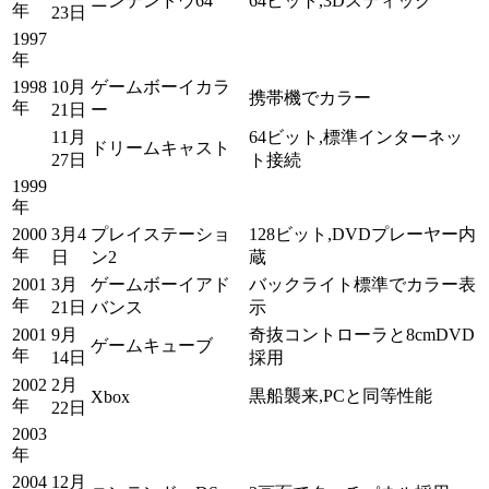
ニンテンドウ64
64ビット,3Dスティック
年
23日
1997
年
1998
10月
ゲームボーイカラ
携帯機でカラー
年
21日
ー
11月
64ビット,標準インターネッ
ドリームキャスト
27日
ト接続
1999
年
2000
3月4
プレイステーショ
128ビット,DVDプレーヤー内
年
日
ン2
蔵
2001
3月
ゲームボーイアド
バックライト標準でカラー表
年
21日
バンス
示
2001
9月
奇抜コントローラと8cmDVD
ゲームキューブ
年
14日
採用
2002
2月
黒船襲来,PCと同等性能
Xbox
年
22日
2003
年
2004
12月