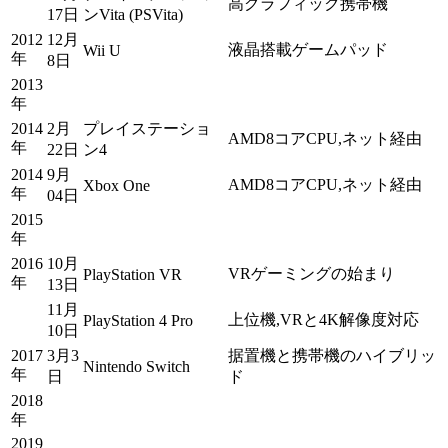
高グラフィック携帯機
17日
ンVita (PSVita)
2012
12月
液晶搭載ゲームパッド
Wii U
年
8日
2013
年
2014
2月
プレイステーショ
AMD8コアCPU,ネット経由
年
22日
ン4
2014
9月
AMD8コアCPU,ネット経由
Xbox One
年
04日
2015
年
2016
10月
VRゲーミングの始まり
PlayStation VR
年
13日
11月
上位機,VRと4K解像度対応
PlayStation 4 Pro
10日
2017
3月3
据置機と携帯機のハイブリッ
Nintendo Switch
年
日
ド
2018
年
2019