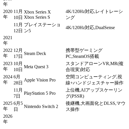
年
2020
11月
4K/120Hz対応,レイトレーシ
Xbox Series X
年
Xbox Series S
10日
ング
11月
プレイステーショ
4K/120Hz対応,DualSense
12日
ン5
2021
年
2022
12月
携帯型ゲーミング
Steam Deck
年
17日
PC,SteamOS搭載
2023
10月
スタンドアローンVR,MR(複
Meta Quest 3
年
10日
合現実)対応
2024
6月
空間コンピューティング,視
Apple Vision Pro
年
28日
線+ハンドジェスチャー操作
11月
上位機,AIアップスケーリン
PlayStation 5 Pro
7日
グ(PSSR)
2025
6月5
後継機,大画面化とDLSS,マウ
Nintendo Switch 2
年
日
ス操作
2026
年