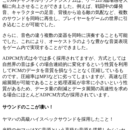
この64チャンネルサウンドシステムは、ゲームの臨場感を大
幅に向上させることができました。例えば、戦闘中の爆発
音、キャラクターの足音、背後から迫る敵の気配など、複数
のサウンドを同時に再生し、プレイヤーをゲームの世界に引
き込むことが可能でした。
さらに、音色の違う複数の楽器を同時に演奏することも可能
でした。これにより、オーケストラのような豊かな音楽表現
をゲーム内で実現することができました。
ADPCM方式は今では多く採用されてますが、方式としては
自然界の音は多くの場合連続的に変化するという性質を利用
してPCMのデータを音質を損なうことなく圧縮しているも
のです。圧縮率はMP3などに劣ってしまいますが、高速な圧
縮展開が可能であることと処理遅延が非常に小さいという性
質があるため、データ量の削減とデータ展開の高速性を求め
る場合にほとんどADPCM方式が採用されています。
サウンドのここが凄い！
ヤマハの高級ハイスペックサウンドを採用したこと！
当時のヤマハはXG音源という高級な音源を搭載したシンセ