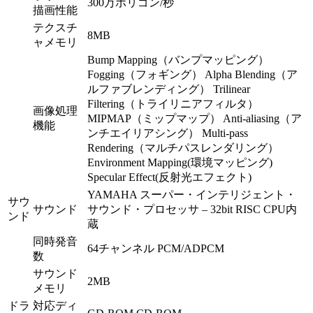
300万ポリゴン/秒
描画性能
テクスチ
8MB
ャメモリ
Bump Mapping（バンプマッピング）
Fogging（フォギング） Alpha Blending（ア
ルファブレンディング） Trilinear
Filtering（トライリニアフィルタ）
画像処理
MIPMAP（ミップマップ） Anti-aliasing（ア
機能
ンチエイリアシング） Multi-pass
Rendering（マルチパスレンダリング）
Environment Mapping(環境マッピング)
Specular Effect(反射光エフェクト)
YAMAHA スーパー・インテリジェント・
サウ
サウンド
サウンド・プロセッサ – 32bit RISC CPU内
ンド
蔵
同時発音
64チャンネル PCM/ADPCM
数
サウンド
2MB
メモリ
ドラ
対応ディ