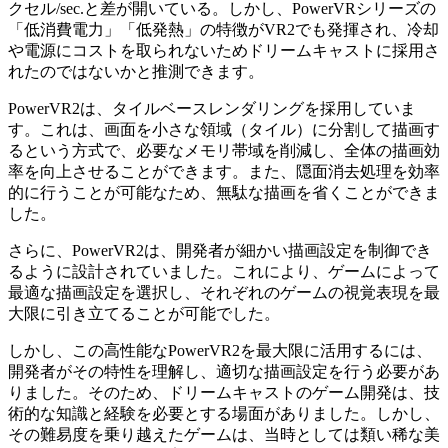
クセル/sec.と差が開いている。しかし、PowerVRシリーズの
「低消費電力」「低発熱」の特徴がVR2でも発揮され、冷却
や電源にコストを取られないためドリームキャストに採用さ
れたのではないかと推測できます。
PowerVR2は、タイルベースレンダリングを採用していま
す。これは、画面を小さな領域（タイル）に分割して描画す
るという方式で、必要なメモリ帯域を削減し、全体の描画効
率を向上させることができます。また、隠面消去処理を効率
的に行うことが可能なため、無駄な描画を省くことができま
した。
さらに、PowerVR2は、開発者が細かい描画設定を制御でき
るように設計されていました。これにより、ゲームによって
最適な描画設定を選択し、それぞれのゲームの視覚表現を最
大限に引き立てることが可能でした。
しかし、この高性能なPowerVR2を最大限に活用するには、
開発者がその特性を理解し、適切な描画設定を行う必要があ
りました。そのため、ドリームキャストのゲーム開発は、技
術的な知識と経験を必要とする場面がありました。しかし、
その難易度を乗り越えたゲームは、当時としては類い稀な美