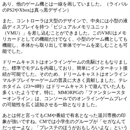
あり、他のゲーム機とは一線を画していました。（ライバル
のPS2やXboxは真っ黒デザイン）
また、コントローラは大型のデザインで、中央には小型の液
晶ディスプレイを持つ「ビジュアルメモリユニット
（VMU）」を差し込むことができました。このVMUはメモ
リカードとしての機能だけでなく、小型のゲーム機としても
機能し、本体から取り出して単体でゲームを楽しむことも可
能でした。
ドリームキャストはオンラインゲームの先駆けともなりまし
た。標準でモデムを内蔵しており、簡単にインターネット接
続が可能でした。そのため、ドリームキャストはオンライン
マルチプレイヤーゲームの普及に大きく貢献しました。テレ
ホタイム（23〜8時）はドリームキャストで遊んでいた人も
多くいたようです。特に、MMORPGの「ファンタシースタ
ーオンライン」は、コンソールでのオンラインゲームプレイ
の可能性を広く認知させる一助となりました。
あとは何と言ってもCMや番組で有名となった湯川専務の印
象が強いですね。CMでは小学生のグループが「セガなんて
だっせーよな」「プレステのほうがおもしろいよな」という