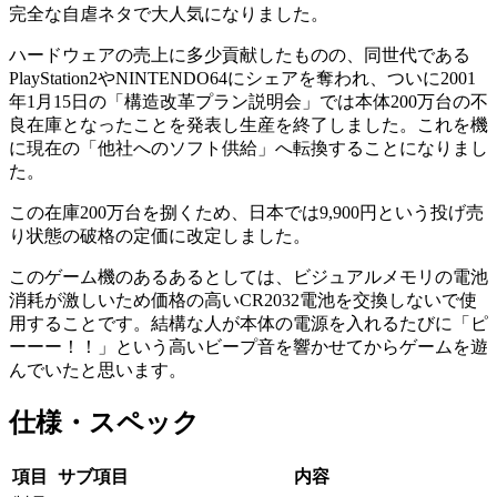
完全な自虐ネタで大人気になりました。
ハードウェアの売上に多少貢献したものの、同世代である
PlayStation2やNINTENDO64にシェアを奪われ、ついに2001
年1月15日の「構造改革プラン説明会」では本体200万台の不
良在庫となったことを発表し生産を終了しました。これを機
に現在の「他社へのソフト供給」へ転換することになりまし
た。
この在庫200万台を捌くため、日本では9,900円という投げ売
り状態の破格の定価に改定しました。
このゲーム機のあるあるとしては、ビジュアルメモリの電池
消耗が激しいため価格の高いCR2032電池を交換しないで使
用することです。結構な人が本体の電源を入れるたびに「ピ
ーーー！！」という高いビープ音を響かせてからゲームを遊
んでいたと思います。
仕様・スペック
項目
サブ項目
内容