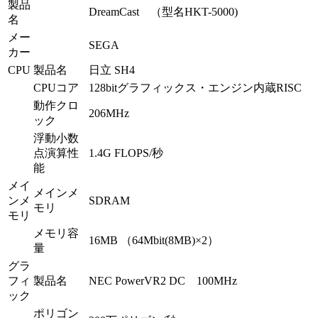
製品
DreamCast （型名HKT-5000)
名
メー
SEGA
カー
CPU
製品名
日立 SH4
CPUコア
128bitグラフィックス・エンジン内蔵RISC
動作クロ
206MHz
ック
浮動小数
点演算性
1.4G FLOPS/秒
能
メイ
メインメ
ンメ
SDRAM
モリ
モリ
メモリ容
16MB （64Mbit(8MB)×2）
量
グラ
フィ
製品名
NEC PowerVR2 DC 100MHz
ック
ポリゴン