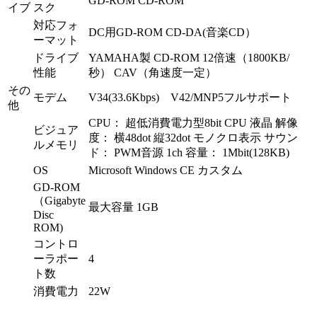
GD-ROM CD-ROM
イブ
スク
対応フォ
DC用GD-ROM CD-DA(音楽CD）
ーマット
ドライブ
YAMAHA製 CD-ROM 12倍速（1800KB/
性能
秒） CAV（角速度一定）
その
モデム
V34(33.6Kbps) V42/MNP5フルサポート
他
CPU： 超低消費電力型8bit CPU 液晶 解像
ビジュア
度： 横48dot 縦32dot モノクロ表示 サウン
ルメモリ
ド： PWM音源 1ch 容量： 1Mbit(128KB)
OS
Microsoft Windows CE カスタム
GD-ROM
（Gigabyte
最大容量 1GB
Disc
ROM)
コントロ
ーラポー
4
ト数
消費電力
22W