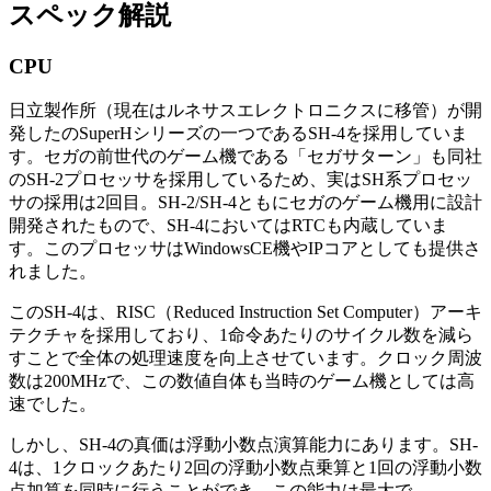
スペック解説
CPU
日立製作所（現在はルネサスエレクトロニクスに移管）が開
発したのSuperHシリーズの一つであるSH-4を採用していま
す。セガの前世代のゲーム機である「セガサターン」も同社
のSH-2プロセッサを採用しているため、実はSH系プロセッ
サの採用は2回目。SH-2/SH-4ともにセガのゲーム機用に設計
開発されたもので、SH-4においてはRTCも内蔵していま
す。このプロセッサはWindowsCE機やIPコアとしても提供さ
れました。
このSH-4は、RISC（Reduced Instruction Set Computer）アーキ
テクチャを採用しており、1命令あたりのサイクル数を減ら
すことで全体の処理速度を向上させています。クロック周波
数は200MHzで、この数値自体も当時のゲーム機としては高
速でした。
しかし、SH-4の真価は浮動小数点演算能力にあります。SH-
4は、1クロックあたり2回の浮動小数点乗算と1回の浮動小数
点加算を同時に行うことができ、この能力は最大で