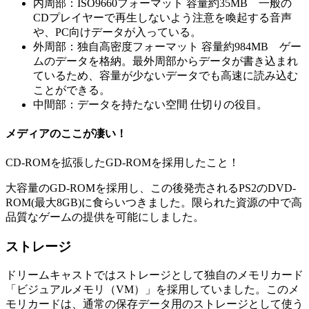
内周部：ISO9660フォーマット 容量約35MB 一般の
CDプレイヤーで再生しないよう注意を喚起する音声
や、PC向けデータが入っている。
外周部：独自高密度フォーマット 容量約984MB ゲー
ムのデータを格納。最外周部からデータが書き込まれ
ているため、容量が少ないデータでも高速に読み込む
ことができる。
中間部：データを持たない空間 仕切りの役目。
メディアのここが凄い！
CD-ROMを拡張したGD-ROMを採用したこと！
大容量のGD-ROMを採用し、この後発売されるPS2のDVD-
ROM(最大8GB)に食らいつきました。限られた資源の中で高
品質なゲームの提供を可能にしました。
ストレージ
ドリームキャストではストレージとして独自のメモリカード
「ビジュアルメモリ（VM）」を採用していました。このメ
モリカードは、通常の保存データ用のストレージとして使う