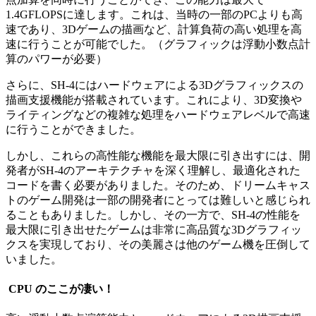
1.4GFLOPSに達します。これは、当時の一部のPCよりも高
速であり、3Dゲームの描画など、計算負荷の高い処理を高
速に行うことが可能でした。（グラフィックは浮動小数点計
算のパワーが必要）
さらに、SH-4にはハードウェアによる3Dグラフィックスの
描画支援機能が搭載されています。これにより、3D変換や
ライティングなどの複雑な処理をハードウェアレベルで高速
に行うことができました。
しかし、これらの高性能な機能を最大限に引き出すには、開
発者がSH-4のアーキテクチャを深く理解し、最適化された
コードを書く必要がありました。そのため、ドリームキャス
トのゲーム開発は一部の開発者にとっては難しいと感じられ
ることもありました。しかし、その一方で、SH-4の性能を
最大限に引き出せたゲームは非常に高品質な3Dグラフィッ
クスを実現しており、その美麗さは他のゲーム機を圧倒して
いました。
CPU のここが凄い！