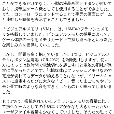
ことができるだけでなく、小型の液晶画面とボタンが付いて
おり、携帯型ゲーム機としても使用することができました。
また、コントローラにセットすることで手元の画面にゲーム
と連動した映像を表示することもできました。
「ビジュアルメモリ（VM）」は、16MBのフラッシュメモ
リを搭載していました。ビジュアルメモリの採用によって、
ゲーム体験の一部をメモリカード上で持ち運べるという新た
な楽しみ方を提供していました。
しかし、問題も多く抱えていました。1つは、ビジュアルメ
モリはボタン型電池（CR-2032）を2個使用しますが、使い
方によっては数時間で電池切れを起こすほど電池の消耗が異
常に早かったことです。記憶媒体はフラッシュメモリなので
電池が切れてもデータが消えることはないが、ドリームキャ
ストに通電するたびに大きな「ピー」音（たまごっちやデジ
モン死亡時のような音を大きくしたもの）が鳴ってしまいま
した。
もう1つは、搭載されているフラッシュメモリの容量に比し
て携帯ゲームとしての予約エリアがかなり大きかったため、
ユーザファイル容量を少なくしていました。そのため思って