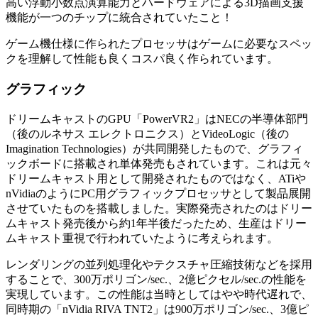
高い浮動小数点演算能力とハードウェアによる3D描画支援
機能が一つのチップに統合されていたこと！
ゲーム機仕様に作られたプロセッサはゲームに必要なスペッ
クを理解して性能も良くコスパ良く作られています。
グラフィック
ドリームキャストのGPU「PowerVR2」はNECの半導体部門
（後のルネサス エレクトロニクス）とVideoLogic（後の
Imagination Technologies）が共同開発したもので、グラフィ
ックボードに搭載され単体発売もされています。これは元々
ドリームキャスト用として開発されたものではなく、ATiや
nVidiaのようにPC用グラフィックプロセッサとして製品展開
させていたものを搭載しました。実際発売されたのはドリー
ムキャスト発売後から約1年半後だったため、生産はドリー
ムキャスト重視で行われていたように考えられます。
レンダリングの並列処理化やテクスチャ圧縮技術などを採用
することで、300万ポリゴン/sec.、2億ピクセル/sec.の性能を
実現しています。この性能は当時としてはやや時代遅れで、
同時期の「nVidia RIVA TNT2」は900万ポリゴン/sec.、3億ピ