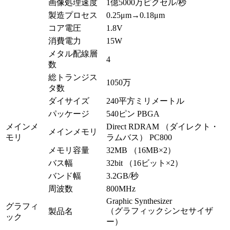
画像処理速度
1億5000万ピクセル/秒
製造プロセス
0.25μm→0.18μm
コア電圧
1.8V
消費電力
15W
メタル配線層
4
数
総トランジス
1050万
タ数
ダイサイズ
240平方ミリメートル
パッケージ
540ピン PBGA
メインメ
Direct RDRAM （ダイレクト・
メインメモリ
モリ
ラムバス） PC800
メモリ容量
32MB （16MB×2）
バス幅
32bit （16ビット×2）
バンド幅
3.2GB/秒
周波数
800MHz
Graphic Synthesizer
グラフィ
（グラフィックシンセサイザ
製品名
ック
ー）