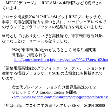
「MPEG2デコーダ」、RDRAMへのI/F回路などで構成され
ています。
クロック周波数294.912MHzの64ビットRISCプロセッサで、
非常に高速な演算能力を持つと共に、ハードウェアレベルで
のサウンドとグラフィックスの処理能力を備えていました。
当時としてはありえないほど高性能で、軍事転用規制対象に
なったことはニュースにもなりました。
PS2が軍事転用の恐れがあるとして 通常兵器関連
汎用品に指定される
-
http://gamez.itmedia.co.jp/games/gsnews/0004/17/news02.ht
「業務用最高性能のグラフィック・ワークステーションをも
凌駕する描画プロセッサ」とSCEIの広報文にも掲載されて
います。
次世代プレイステーション向け世界最高速の１２
８ビットＣＰＵ Emotion Engine を開発
-
http://www.sie.com/content/dam/corporate/jp/corporate/relea
当初は0.25μmプロセスで製造されていたEEが、SCPH-30000