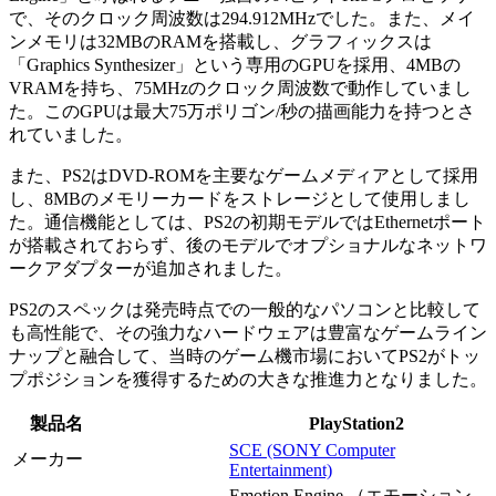
で、そのクロック周波数は294.912MHzでした。また、メイ
ンメモリは32MBのRAMを搭載し、グラフィックスは
「Graphics Synthesizer」という専用のGPUを採用、4MBの
VRAMを持ち、75MHzのクロック周波数で動作していまし
た。このGPUは最大75万ポリゴン/秒の描画能力を持つとさ
れていました。
また、PS2はDVD-ROMを主要なゲームメディアとして採用
し、8MBのメモリーカードをストレージとして使用しまし
た。通信機能としては、PS2の初期モデルではEthernetポート
が搭載されておらず、後のモデルでオプショナルなネットワ
ークアダプターが追加されました。
PS2のスペックは発売時点での一般的なパソコンと比較して
も高性能で、その強力なハードウェアは豊富なゲームライン
ナップと融合して、当時のゲーム機市場においてPS2がトッ
プポジションを獲得するための大きな推進力となりました。
製品名
PlayStation2
SCE (SONY Computer
メーカー
Entertainment)
Emotion Engine （エモーション