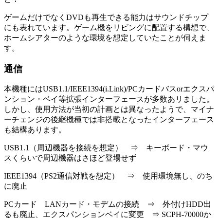
ゲームだけでなくDVDも再生できる能力はサウンドチップ
にも表れています。ゲーム機をリビングに配置する構想で、
ホームシアターのような環境を想定していたことが伺えま
す。
通信
本機種にはUSB1.1/IEEE1394(i.Link)/PCカードバスorエクスパ
ンション・ベイ等拡張インターフェースが多数あリました。
しかし、使用方法が当初の計画とは異なったようで、マイナ
ーチェンジの後継機種では非搭載となったインターフェース
も結構あります。
USB1.1（周辺機器を接続を想定） ⇒ キーボード・マウ
スくらいで周辺機器はさほど登場せず
IEEE1394（PS2通信対戦を想定） ⇒ 使用環境無し、のち
に廃止
PCカード LANカード・モデムの接続 ⇒ 外付けHDD出
るも廃止、エクスパンションベイに変更 ⇒ SCPH-70000か