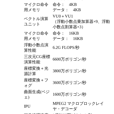
マイクロ命令
命令： 4KB
用メモリ
データ： 4KB
VU0＋VU1
ベクトル演算
（浮動小数点乗加算器×9、浮動
ユニット
小数点割算器×3）
マイクロ命令
命令： 16KB
用メモリ
データ： 16KB
浮動小数点演
6.2G FLOPS/秒
算性能
三次元CG座標
6600万ポリゴン/秒
演算性能
座標変換＋光
3800万ポリゴン/秒
源計算
座標変換＋フ
3600万ポリゴン/秒
ォグ
曲面生成(ベジ
1600万ポリゴン/秒
ェ)
MPEG2 マクロブロックレイ
IPU
ヤ・デコーダ