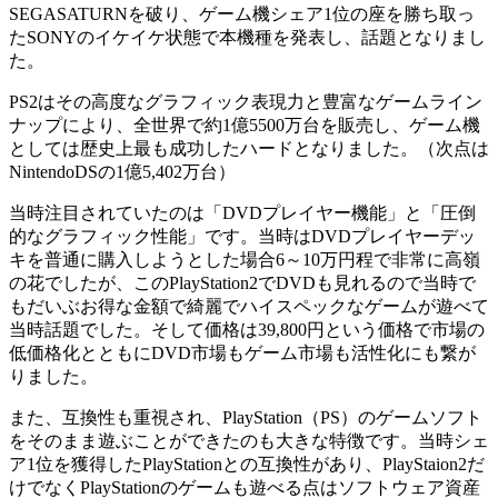
SEGASATURNを破り、ゲーム機シェア1位の座を勝ち取っ
たSONYのイケイケ状態で本機種を発表し、話題となりまし
た。
PS2はその高度なグラフィック表現力と豊富なゲームライン
ナップにより、全世界で約1億5500万台を販売し、ゲーム機
としては歴史上最も成功したハードとなりました。（次点は
NintendoDSの1億5,402万台）
当時注目されていたのは「DVDプレイヤー機能」と「圧倒
的なグラフィック性能」です。当時はDVDプレイヤーデッ
キを普通に購入しようとした場合6～10万円程で非常に高嶺
の花でしたが、このPlayStation2でDVDも見れるので当時で
もだいぶお得な金額で綺麗でハイスペックなゲームが遊べて
当時話題でした。そして価格は39,800円という価格で市場の
低価格化とともにDVD市場もゲーム市場も活性化にも繋が
りました。
また、互換性も重視され、PlayStation（PS）のゲームソフト
をそのまま遊ぶことができたのも大きな特徴です。当時シェ
ア1位を獲得したPlayStationとの互換性があり、PlayStaion2だ
けでなくPlayStationのゲームも遊べる点はソフトウェア資産