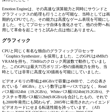
Emotion Engineは、その高速な演算能力と同時にサウンドと
グラフィックスの処理も行うことが可能な、当時としては画
期的なCPUでした。その能力は高度なゲーム表現を可能にし
ました。そしてプロセッサ自体を進化させて、他の分野へ転
用して革命を起こそうと試みた点は他にありません。
グラフィック
CPUと同じく有名な独自のグラフィックプロセッサ
「Graphics Synthesizer」を採用しました。このGPUは4MBの
VRAMを持ち、75MHzのクロック周波数で動作していまし
た。このGPUは最大75万ポリゴン/秒の描画能力を持ち、当
時としては非常に高度な3D描画を可能にしていました。
ビデオメモリの帯域は48GB/sで容量は4MBで、この公表さ
れている「48GB/s」という数字は単一バスではなく、Read
バス幅1024bit（19.2GB/s)、Whiteバス幅1024bit(19.2GB/s)、テ
クスチャ専用バス幅512bit(9.8GB/s)を合計したもの。それで
も2000年発売にも関わらず、2005年に発売されたハイエンド
ビデオカードにせまる転送性能を誇っています。（ATi