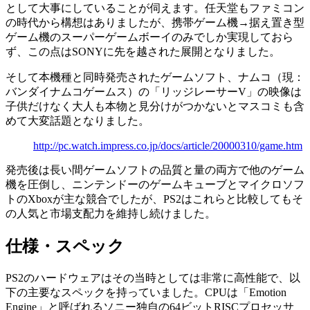
として大事にしていることが伺えます。任天堂もファミコン
の時代から構想はありましたが、携帯ゲーム機→据え置き型
ゲーム機のスーパーゲームボーイのみでしか実現しておら
ず、この点はSONYに先を越された展開となりました。
そして本機種と同時発売されたゲームソフト、ナムコ（現：
バンダイナムコゲームス）の「リッジレーサーV」の映像は
子供だけなく大人も本物と見分けがつかないとマスコミも含
めて大変話題となりました。
http://pc.watch.impress.co.jp/docs/article/20000310/game.htm
発売後は長い間ゲームソフトの品質と量の両方で他のゲーム
機を圧倒し、ニンテンドーのゲームキューブとマイクロソフ
トのXboxが主な競合でしたが、PS2はこれらと比較してもそ
の人気と市場支配力を維持し続けました。
仕様・スペック
PS2のハードウェアはその当時としては非常に高性能で、以
下の主要なスペックを持っていました。CPUは「Emotion
Engine」と呼ばれるソニー独自の64ビットRISCプロセッサ