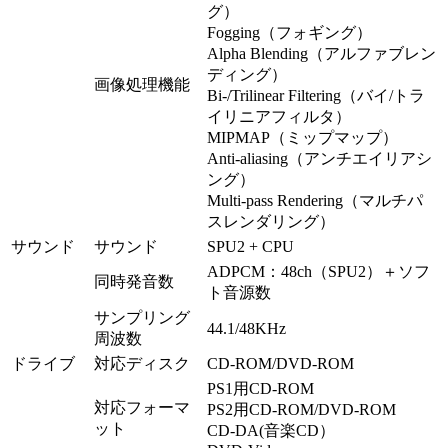
グ）
Fogging（フォギング）
Alpha Blending（アルファブレン
ディング）
画像処理機能
Bi-/Trilinear Filtering（バイ/トラ
イリニアフィルタ）
MIPMAP（ミップマップ）
Anti-aliasing（アンチエイリアシ
ング）
Multi-pass Rendering（マルチパ
スレンダリング）
サウンド
サウンド
SPU2 + CPU
ADPCM：48ch（SPU2）＋ソフ
同時発音数
ト音源数
サンプリング
44.1/48KHz
周波数
ドライブ
対応ディスク
CD-ROM/DVD-ROM
PS1用CD-ROM
対応フォーマ
PS2用CD-ROM/DVD-ROM
ット
CD-DA(音楽CD）