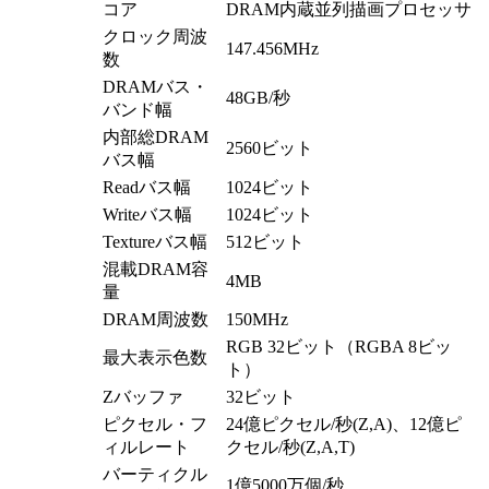
コア
DRAM内蔵並列描画プロセッサ
クロック周波
147.456MHz
数
DRAMバス・
48GB/秒
バンド幅
内部総DRAM
2560ビット
バス幅
Readバス幅
1024ビット
Writeバス幅
1024ビット
Textureバス幅
512ビット
混載DRAM容
4MB
量
DRAM周波数
150MHz
RGB 32ビット（RGBA 8ビッ
最大表示色数
ト）
Zバッファ
32ビット
ピクセル・フ
24億ピクセル/秒(Z,A)、12億ピ
ィルレート
クセル/秒(Z,A,T)
バーティクル
1億5000万個/秒