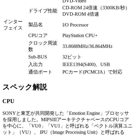
DVD-Video
CD-ROM 24倍速（3300KB/秒）
ドライブ性能
DVD-ROM 4倍速
インター
製品名
I/O Processor
フェイス
CPUコア
PlayStation CPU+
クロック周波
33.8688MHz/36.864MHz
数
Sub-BUS
32ビット
入出力
IEEE1394(S400)、USB
通信ポート
PCカード(PCMCIA）で対応
スペック解説
CPU
SONYと東芝が共同開発した「Emotion Engine」プロセッサ
を採用しました。MIPSIIIアーキテクチャベースのCPUコア
を中心に、「VU0」「VU1」と呼ばれる「ベクトル演算ユニ
ット」（VU）、 IPU（Image Processing Unit）と呼ばれる