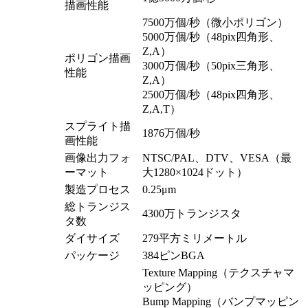
描画性能
7500万個/秒（微小ポリゴン）
5000万個/秒（48pix四角形、
Z,A）
ポリゴン描画
3000万個/秒（50pix三角形、
性能
Z,A）
2500万個/秒（48pix四角形、
Z,A,T）
スプライト描
1876万個/秒
画性能
画像出力フォ
NTSC/PAL、DTV、VESA（最
ーマット
大1280×1024ドット）
製造プロセス
0.25μm
総トランジス
4300万トランジスタ
タ数
ダイサイズ
279平方ミリメートル
パッケージ
384ピンBGA
Texture Mapping（テクスチャマ
ッピング）
Bump Mapping（バンプマッピン