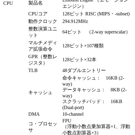
製品名
CPU
エンジン）
CPUコア
128ビット RISC (MIPS・-subset)
動作クロック
294.912MHz
整数演算ユニ
64ビット （2-way superscalar）
ット
マルチメディ
128ビット×107種類
ア拡張命令
GPR（整数レ
128ビット×32本
ジスタ）
TLB
48ダブルエントリー
命令キャッシュ： 16KB (2-
way)
データキャッシュ： 8KB (2-
キャッシュ
way)
スクラッチパッド： 16KB
(Dual-port)
DMA
10-channel
FPU
コ・プロセッ
（浮動小数点乗加算器×1、浮動
サ
小数点割算器×3）