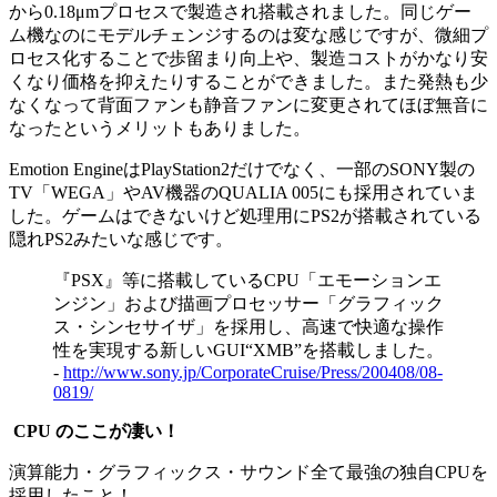
から0.18μmプロセスで製造され搭載されました。同じゲー
ム機なのにモデルチェンジするのは変な感じですが、微細プ
ロセス化することで歩留まり向上や、製造コストがかなり安
くなり価格を抑えたりすることができました。また発熱も少
なくなって背面ファンも静音ファンに変更されてほぼ無音に
なったというメリットもありました。
Emotion EngineはPlayStation2だけでなく、一部のSONY製の
TV「WEGA」やAV機器のQUALIA 005にも採用されていま
した。ゲームはできないけど処理用にPS2が搭載されている
隠れPS2みたいな感じです。
『PSX』等に搭載しているCPU「エモーションエ
ンジン」および描画プロセッサー「グラフィック
ス・シンセサイザ」を採用し、高速で快適な操作
性を実現する新しいGUI“XMB”を搭載しました。
-
http://www.sony.jp/CorporateCruise/Press/200408/08-
0819/
CPU のここが凄い！
演算能力・グラフィックス・サウンド全て最強の独自CPUを
採用したこと！