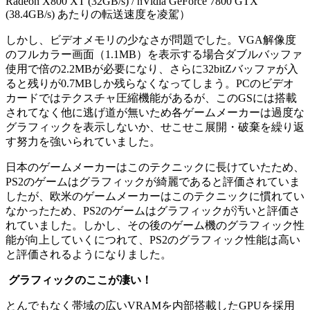
Radeon X800 XT (32GB/s) / nVidia GeForce 7800 GTX
(38.4GB/s) あたりの転送速度を凌駕）
しかし、ビデオメモリの少なさが問題でした。VGA解像度
のフルカラー画面（1.1MB）を表示する場合ダブルバッファ
使用で倍の2.2MBが必要になり、さらに32bitZバッファが入
ると残りが0.7MBしか残らなくなってしまう。PCのビデオ
カードではテクスチャ圧縮機能があるが、このGSには搭載
されてなく他に逃げ道が無いため各ゲームメーカーは過度な
グラフィックを表示しないか、せこせこ展開・破棄を繰り返
す努力を強いられていました。
日本のゲームメーカーはこのテクニックに長けていたため、
PS2のゲームはグラフィックが綺麗であると評価されていま
したが、欧米のゲームメーカーはこのテクニックに慣れてい
なかったため、PS2のゲームはグラフィックが汚いと評価さ
れていました。しかし、その後のゲーム機のグラフィック性
能が向上していくにつれて、PS2のグラフィック性能は高い
と評価されるようになりました。
グラフィックのここが凄い！
とんでもなく帯域の広いVRAMを内部搭載したGPUを採用