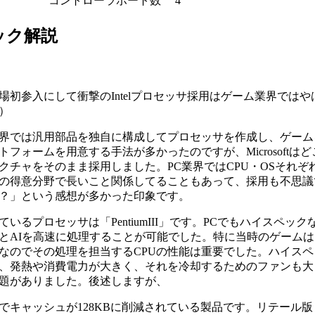
コントローラポート数
4
ック解説
場初参入にして衝撃のIntelプロセッサ採用はゲーム業界では
）
界では汎用部品を独自に構成してプロセッサを作成し、ゲーム
トフォームを用意する手法が多かったのですが、Microsoftは
チャをそのまま採用しました。PC業界ではCPU・OSそれぞれトップのI
の得意分野で長いこと関係してることもあって、採用も不思議
？」という感想が多かった印象です。
ているプロセッサは「PentiumIII」です。PCでもハイスペッ
とAIを高速に処理することが可能でした。特に当時のゲームは
なのでその処理を担当するCPUの性能は重要でした。ハイス
、発熱や消費電力が大きく、それを冷却するためのファンも大
題がありました。後述しますが、
でキャッシュが128KBに削減されている製品です。リテール版「Pe