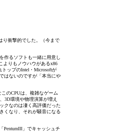
やはり衝撃的でした。（今まで
を作るソフトも一緒に用意し
どこよりもノウハウがあるx86
ntel・Microsoftが
ではないのですが「本当にや
クなこのCPUは、複雑なゲーム
、3D環境や物理演算が増え
ペックなのは凄く高評価だった
きくなり、それが騒音になる
ntumIII」でキャッシュチ