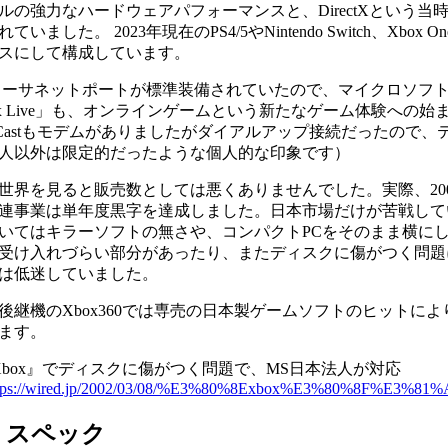
ルの強力なハードウェアパフォーマンスと、DirectXという当
いました。 2023年現在のPS4/5やNintendo Switch、Xbox One
スにして構成しています。
にイーサネットポートが標準装備されていたので、マイクロソフ
ox Live」も、オンラインゲームという新たなゲーム体験への
amCastもモデムがありましたがダイアルアップ接続だったので
人以外は限定的だったような個人的な印象です）
世界を見ると販売数としては悪くありませんでした。実際、20
連事業は単年度黒字を達成しました。日本市場だけが苦戦して
いてはキラーソフトの無さや、コンパクトPCをそのまま横に
受け入れづらい部分があったり、またディスクに傷がつく問題
は低迷していました。
後継機のXbox360では専売の日本製ゲームソフトのヒットに
ます。
Xbox』でディスクに傷がつく問題で、MS日本法人が対応
ttps://wired.jp/2002/03/08/%E3%80%8Exbox%E3%80
・スペック