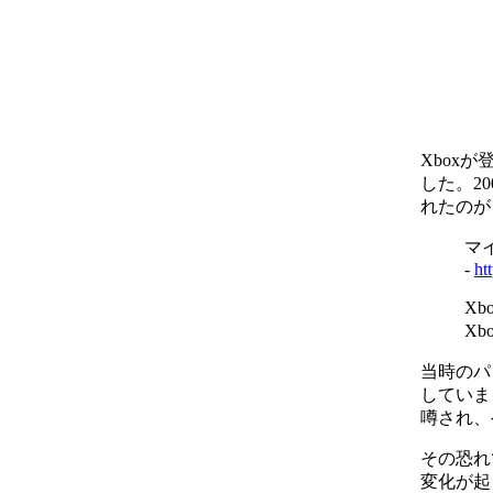
Xboxが
した。2
れたのがこ
マイ
-
ht
Xb
Xb
当時のパソ
していま
噂され、
その恐れ
変化が起