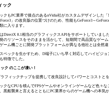
ィック
ックもPC業界で接点のあるnVidia社がカスタムデザインした「
Force3」の改良版の位置づけのため、性能もGeForce3～GeF
類に入ります。
UはDirectX 8.1相当のグラフィックスAPIをサポートしてい
発のリソースをそのままを活かして、短期間で高品質なゲーム
ゲーム機ごとに開発プラットフォームが異なる他社とは全然違
スペックを生かすため、D端子にいち早く対応してハイビジョ
も特徴でした。
ック のここが凄い！
グラフィックチップを提携して改良設計してパワーとコストと
ックなCPUを積んでFPSゲームやオンラインゲームなど色々
、黒船襲来と言えるとともにPC業界からのゲーム機への本気