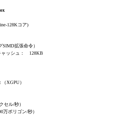
ox
ermine-128Kコア)
ングSIMD拡張命令）
キャッシュ： 128KB
Unit （XGPU）
ピクセル/秒）
500万ポリゴン/秒）