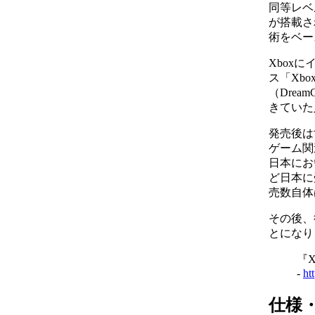
同等レベ
が搭載されて
術をベー
Xbox
ス「Xb
（Dre
きていた
発売後は
ゲーム関
日本にお
ど日本に
売数自体
その後、
とになり
『
-
h
仕様