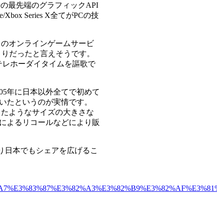
時の最先端のグラフィックAPI
/Xbox Series X全てがPCの技
トのオンラインゲームサービ
始まりだったと言えそうです。
、テレホーダイタイムを謳歌で
05年に日本以外全てで初めて
いたというのが実情です。
したようなサイズの大きさな
によるリコールなどにより販
より日本でもシェアを広げるこ
%8F%E3%81%A7%E3%83%87%E3%82%A3%E3%82%B9%E3%82%