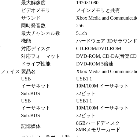
最大解像度
1920×1080
ビデオメモリ
メインメモリと共有
ド
サウンド
Xbox Media and Communicat
同時発音数
256
最大チャンネル数
5.1ch
機能
ハードウェア 3Dサラウン
ブ
対応ディスク
CD-ROM/DVD-ROM
対応フォーマット
DVD-ROM, CD-DA(音楽CD）
ドライブ性能
DVD-ROM 5倍速
ーフェイス
製品名
Xbox Media and Communicati
USB
USB1.1
イーサネット
10M/100M イーサネット
Sub-BUS
32ビット
USB
USB1.1
イーサネット
10M/100M イーサネット
Sub-BUS
32ビット
8GBハードディスク
記憶媒体
8MBメモリーカード