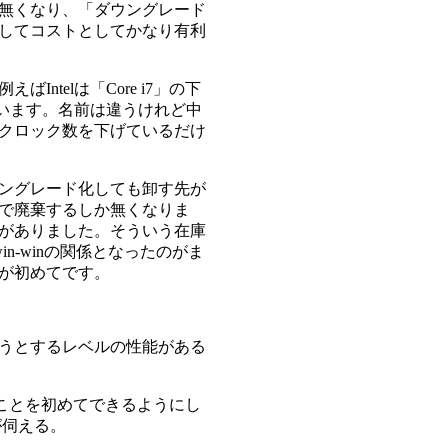
無くなり、「ダウングレード
してコストとしてかなり有利
telは「Core i7」の下
て販売しています。名前は違うけれど中
クロック数を下げているだけ
ングレード化しても卸す先が
で廃棄するしか無くなりま
がありました。そういう在庫
win-winの関係となったのがま
が初めてです。
ろうとするレベルの性能がある
なことを初めてできるようにし
が伺える。