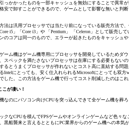
引っかかったものを一部キャッシュを無効にすることで異常が
格安で卸すことができるので、ゲームとして影響な無いと判断
方法は汎用プロセッサでは当たり前になっている販売方法で、例えばIn
ore i5」「Core i3」や 「Pentium」 「Celeron」とし
ンのコアは同一のもので、エラーが起きたものをキャッシュや
ゲーム機はゲーム機専用にプロセッサを開発しているためダウ
、スペックを満たさないプロセッサは在庫にする必要もないの
するとうまくプロセッサが作れないとコスト高に直結する問題
Intelにとっても、安く仕入れられるMicrosoftにとっても双方
でした。この方法をゲーム機で行ってコスト削減したのはこれ
のここが凄い！
機なのにパソコン向けCPUを突っ込んできて全ゲーム機を葬
ックなCPUを積んでFPSゲームやオンラインゲームなど色々
、黒船襲来と言えるとともにPC業界からのゲーム機への本気