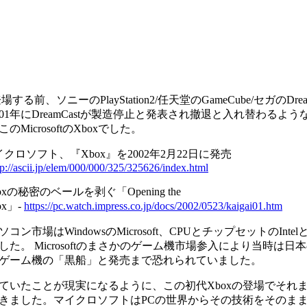
登場する前、ソニーのPlayStation2/任天堂のGameCube/セガのD
001年にDreamCastが製造停止と発表され撤退と入れ替わる
のMicrosoftのXboxでした。
クロソフト、『Xbox』を2002年2月22日に発売
tp://ascii.jp/elem/000/000/325/325626/index.html
oxの秘密のベールを剥ぐ「Opening the
ox」-
https://pc.watch.impress.co.jp/docs/2002/0523/kaigai01.htm
コン市場はWindowsのMicrosoft、CPUとチップセットのIn
した。 Microsoftのまさかのゲーム機市場参入により当時は
ゲーム機の「黒船」と発売まで恐れられていました。
ていたことが現実になるように、この初代Xboxの登場でそれ
きました。マイクロソフトはPCの世界からその技術をそのまま持