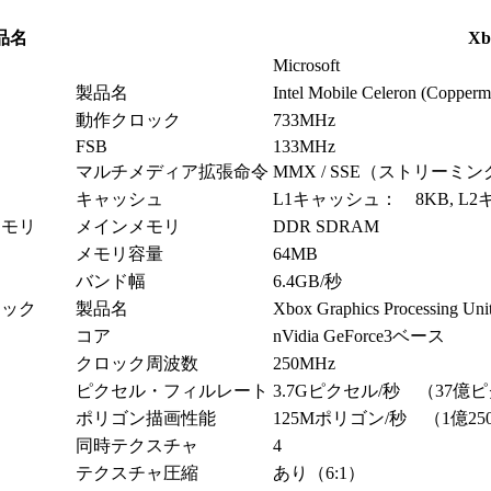
品名
Xb
ー
Microsoft
製品名
Intel Mobile Celeron (Copp
動作クロック
733MHz
FSB
133MHz
マルチメディア拡張命令
MMX / SSE（ストリーミ
キャッシュ
L1キャッシュ： 8KB, L2
メモリ
メインメモリ
DDR SDRAM
メモリ容量
64MB
バンド幅
6.4GB/秒
ィック
製品名
Xbox Graphics Processing 
コア
nVidia GeForce3ベース
クロック周波数
250MHz
ピクセル・フィルレート
3.7Gピクセル/秒 （37億
ポリゴン描画性能
125Mポリゴン/秒 （1億2
同時テクスチャ
4
テクスチャ圧縮
あり（6:1）